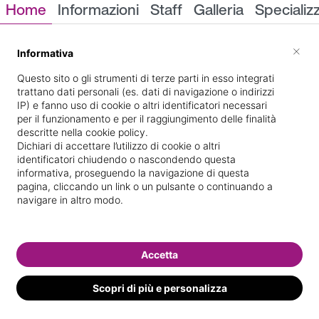
Home
Informazioni
Staff
Galleria
Specializ
Informazioni
×
Informativa
Questo sito o gli strumenti di terze parti in esso integrati
trattano dati personali (es. dati di navigazione o indirizzi
IP) e fanno uso di cookie o altri identificatori necessari
per il funzionamento e per il raggiungimento delle finalità
descritte nella cookie policy.
Dichiari di accettare l’utilizzo di cookie o altri
identificatori chiudendo o nascondendo questa
14, v. Marin
Indicazioni stradali
informativa, proseguendo la navigazione di questa
pagina, cliccando un link o un pulsante o continuando a
navigare in altro modo.
Il nostro staff
Accetta
Scopri di più e personalizza