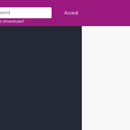
rd
Accedi
d dimenticata?