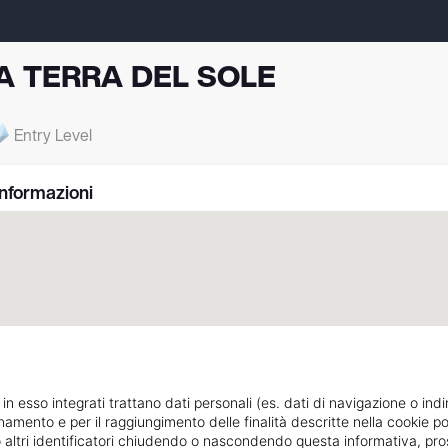
A TERRA DEL SOLE
Entry Level
Informazioni
 in esso integrati trattano dati personali (es. dati di navigazione o indi
ionamento e per il raggiungimento delle finalità descritte nella cookie po
VIA DELLA REGIONE, 91
Indicazioni strada
ie o altri identificatori chiudendo o nascondendo questa informativa, 