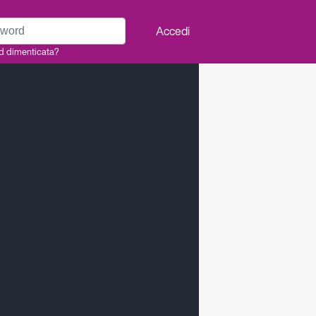
rd
Accedi
d dimenticata?