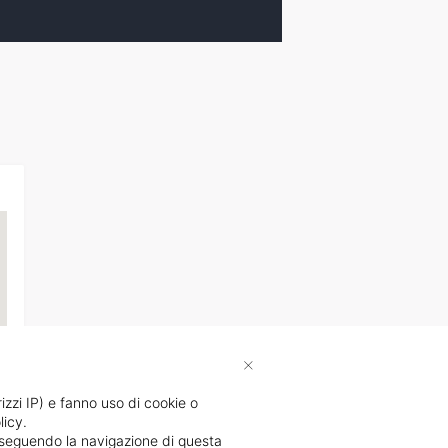
×
rizzi IP) e fanno uso di cookie o
licy.
li
proseguendo la navigazione di questa