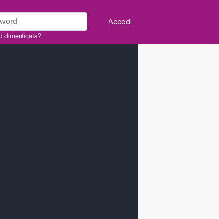
rd
Accedi
d dimenticata?