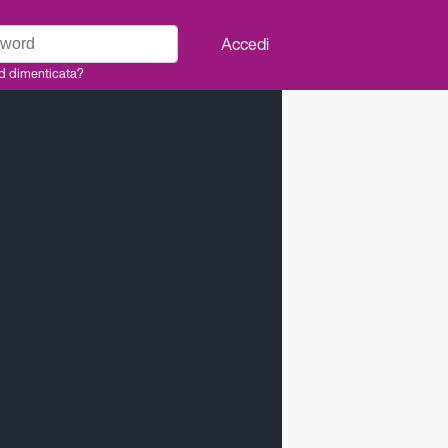
rd
Accedi
d dimenticata?