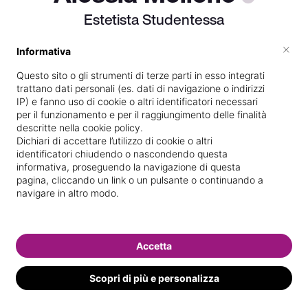
Estetista Studentessa
Nella vita, bisogna andare avanti
×
Informativa
nonostante tutti gli ostacoli che ci
Questo sito o gli strumenti di terze parti in esso integrati
troviamo di fronte e non arrendersi mai
trattano dati personali (es. dati di navigazione o indirizzi
😌 Tutto serve sia le cose positive che ti
IP) e fanno uso di cookie o altri identificatori necessari
per il funzionamento e per il raggiungimento delle finalità
rendono felice, sia le cose negative che
descritte nella cookie policy.
feriscono ma ci aiutano a crescere e a
Dichiari di accettare l’utilizzo di cookie o altri
identificatori chiudendo o nascondendo questa
migliorarsi😏 Bisogna combattere e
informativa, proseguendo la navigazione di questa
lottare per ottenere quel che si vuole🙈
pagina, cliccando un link o un pulsante o continuando a
navigare in altro modo.
#staystrong💪
Accetta
Vedi le informazioni di Alessia
Scopri di più e personalizza