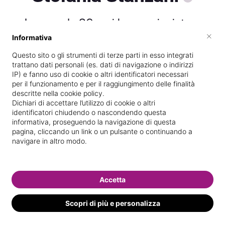
Lavoro da 36anni ho cominciato a
lavorare con mia madre luciana un mito
×
Informativa
ma nessuno mi ha mai regalato
Questo sito o gli strumenti di terze parti in esso integrati
trattano dati personali (es. dati di navigazione o indirizzi
IP) e fanno uso di cookie o altri identificatori necessari
Titolare presso
ESTETICA LUCIANA DI
per il funzionamento e per il raggiungimento delle finalità
descritte nella cookie policy.
STANZANI STEFANIA
Dichiari di accettare l’utilizzo di cookie o altri
identificatori chiudendo o nascondendo questa
Specializzata in
Trattamenti corpo
informativa, proseguendo la navigazione di questa
pagina, cliccando un link o un pulsante o continuando a
Vedi le informazioni di Stefania
navigare in altro modo.
Accetta
Scopri di più e personalizza