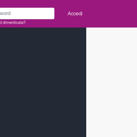
rd
Accedi
d dimenticata?