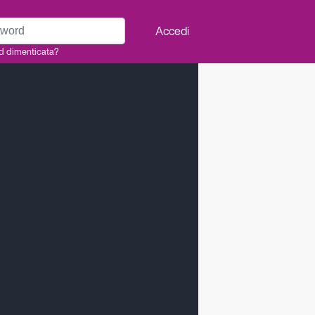
rd
Accedi
d dimenticata?