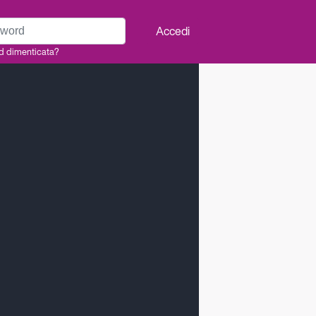
rd
Accedi
d dimenticata?