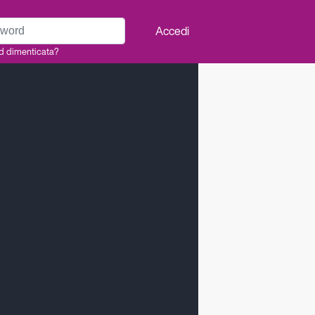
rd
Accedi
d dimenticata?