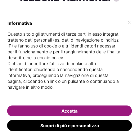
×
Informativa
Vive a
Monopoli
Questo sito o gli strumenti di terze parti in esso integrati
Titolare presso
Gioel centro estetico
trattano dati personali (es. dati di navigazione o indirizzi
IP) e fanno uso di cookie o altri identificatori necessari
Specializzata in
Epilazione con
per il funzionamento e per il raggiungimento delle finalità
laser/luce pulsata
descritte nella cookie policy.
Dichiari di accettare l’utilizzo di cookie o altri
Vedi le informazioni di Isabella
identificatori chiudendo o nascondendo questa
informativa, proseguendo la navigazione di questa
pagina, cliccando un link o un pulsante o continuando a
Following
navigare in altro modo.
1 following
Accetta
Scopri di più e personalizza