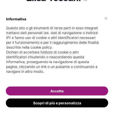
×
Informativa
Diplomata
presso la scuola
Formart
nel
06/
1997
Questo sito o gli strumenti di terze parti in esso integrati
trattano dati personali (es. dati di navigazione o indirizzi
Vedi le informazioni di Elisa
IP) e fanno uso di cookie o altri identificatori necessari
per il funzionamento e per il raggiungimento delle finalità
descritte nella cookie policy.
Following
Dichiari di accettare l’utilizzo di cookie o altri
identificatori chiudendo o nascondendo questa
1 following
informativa, proseguendo la navigazione di questa
pagina, cliccando un link o un pulsante o continuando a
navigare in altro modo.
Accetta
Scopri di più e personalizza
Ilaria De
Pascale