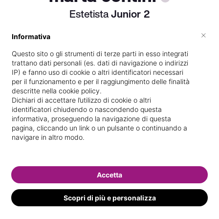
Estetista
Junior
2
×
Informativa
Titolare presso
Marta estetica e
Questo sito o gli strumenti di terze parti in esso integrati
trattano dati personali (es. dati di navigazione o indirizzi
benessere
IP) e fanno uso di cookie o altri identificatori necessari
Specializzata in
Massaggi del
per il funzionamento e per il raggiungimento delle finalità
descritte nella cookie policy.
benessere
Dichiari di accettare l’utilizzo di cookie o altri
identificatori chiudendo o nascondendo questa
Vedi le informazioni di marta
informativa, proseguendo la navigazione di questa
pagina, cliccando un link o un pulsante o continuando a
navigare in altro modo.
Accetta
Scopri di più e personalizza