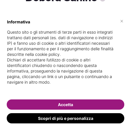
×
Informativa
Titolare presso
Rosa Cipria centro
Estetico di Sanino Debora
Questo sito o gli strumenti di terze parti in esso integrati
trattano dati personali (es. dati di navigazione o indirizzi
Diplomata
presso la scuola
L'estetica
IP) e fanno uso di cookie o altri identificatori necessari
nel
06/
2013
per il funzionamento e per il raggiungimento delle finalità
descritte nella cookie policy.
Vedi le informazioni di Debora
Dichiari di accettare l’utilizzo di cookie o altri
identificatori chiudendo o nascondendo questa
informativa, proseguendo la navigazione di questa
pagina, cliccando un link o un pulsante o continuando a
navigare in altro modo.
Accetta
Scopri di più e personalizza