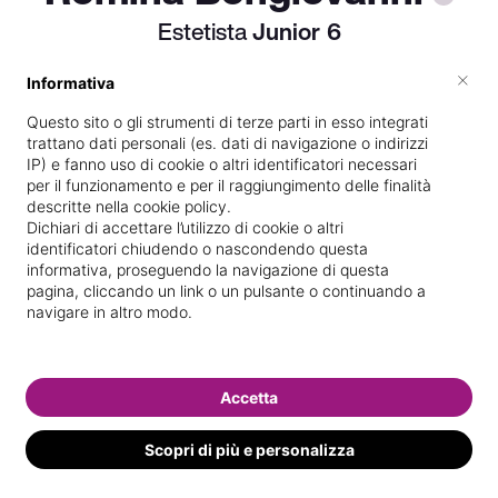
Estetista
Junior
6
×
Informativa
Questo sito o gli strumenti di terze parti in esso integrati
Titolare presso
Beauty Room
trattano dati personali (es. dati di navigazione o indirizzi
IP) e fanno uso di cookie o altri identificatori necessari
Scuola di estetica frequentata
per il funzionamento e per il raggiungimento delle finalità
descritte nella cookie policy.
Vedi le informazioni di Romina
Dichiari di accettare l’utilizzo di cookie o altri
identificatori chiudendo o nascondendo questa
informativa, proseguendo la navigazione di questa
pagina, cliccando un link o un pulsante o continuando a
navigare in altro modo.
Accetta
Scopri di più e personalizza