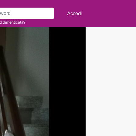
rd
Accedi
d dimenticata?