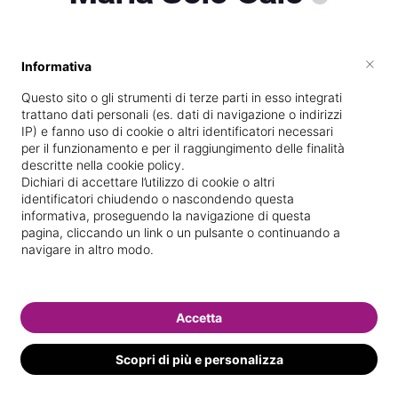
×
Informativa
Titolare presso
Centro estetico lo
specchio
Questo sito o gli strumenti di terze parti in esso integrati
trattano dati personali (es. dati di navigazione o indirizzi
Scuola di estetica frequentata
IP) e fanno uso di cookie o altri identificatori necessari
per il funzionamento e per il raggiungimento delle finalità
Vedi le informazioni di Maria Sole
descritte nella cookie policy.
Dichiari di accettare l’utilizzo di cookie o altri
identificatori chiudendo o nascondendo questa
informativa, proseguendo la navigazione di questa
pagina, cliccando un link o un pulsante o continuando a
navigare in altro modo.
Accetta
Scopri di più e personalizza