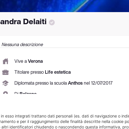
andra Delaiti
Nessuna descrizione
Vive a
Verona
Titolare presso
Life estetica
Diplomata
presso la scuola
Anthos
nel
12/
07/
2017
Di
Bolzano
Specializzata in
Massaggi del benessere
Vedi le informazioni di Sandra
 in esso integrati trattano dati personali (es. dati di navigazione o indi
ionamento e per il raggiungimento delle finalità descritte nella cookie po
ie o altri identificatori chiudendo o nascondendo questa informativa, 