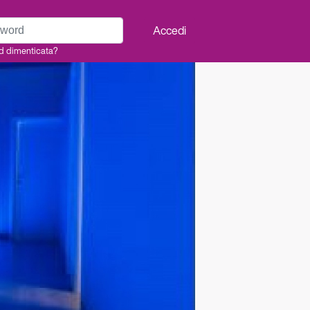
rd
Accedi
d dimenticata?