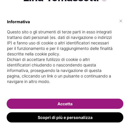
×
Informativa
Diplomata
presso la scuola
Istituzione
formativa della provincia di rieti
nel
Questo sito o gli strumenti di terze parti in esso integrati
trattano dati personali (es. dati di navigazione o indirizzi
29/
06/
2012
IP) e fanno uso di cookie o altri identificatori necessari
per il funzionamento e per il raggiungimento delle finalità
Vedi le informazioni di Lina
descritte nella cookie policy.
Dichiari di accettare l’utilizzo di cookie o altri
identificatori chiudendo o nascondendo questa
informativa, proseguendo la navigazione di questa
pagina, cliccando un link o un pulsante o continuando a
navigare in altro modo.
Accetta
Scopri di più e personalizza