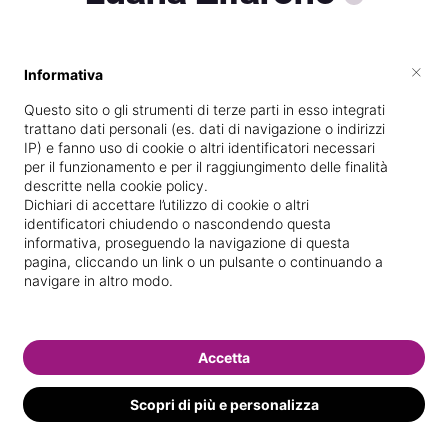
×
Informativa
Diplomata
presso la scuola
Formapro
Centro Studi srl
nel
17/
01/
2018
Questo sito o gli strumenti di terze parti in esso integrati
trattano dati personali (es. dati di navigazione o indirizzi
Specializzata in
Ricostruzione unghie
IP) e fanno uso di cookie o altri identificatori necessari
per il funzionamento e per il raggiungimento delle finalità
Vedi le informazioni di Luana
descritte nella cookie policy.
Dichiari di accettare l’utilizzo di cookie o altri
identificatori chiudendo o nascondendo questa
informativa, proseguendo la navigazione di questa
pagina, cliccando un link o un pulsante o continuando a
navigare in altro modo.
Accetta
Scopri di più e personalizza