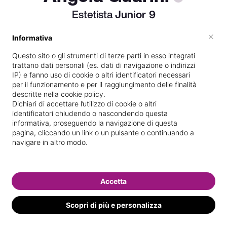
Estetista
Junior
9
Mi piace pensare che questo lavoro sia il
×
Informativa
più bello di tutti perché entri nella vita
Questo sito o gli strumenti di terze parti in esso integrati
delle persone ❤️
trattano dati personali (es. dati di navigazione o indirizzi
IP) e fanno uso di cookie o altri identificatori necessari
per il funzionamento e per il raggiungimento delle finalità
descritte nella cookie policy.
Vive a
Fasano
Dichiari di accettare l’utilizzo di cookie o altri
identificatori chiudendo o nascondendo questa
Titolare presso
Nicole Estetica &
informativa, proseguendo la navigazione di questa
Make-up
pagina, cliccando un link o un pulsante o continuando a
navigare in altro modo.
Diplomata
presso la scuola
Nouvelle
Esthetique Academie
nel
2010
Di
Fasano
Accetta
Specializzata in
Pedicure specialistica
Scopri di più e personalizza
Vedi le informazioni di Angela