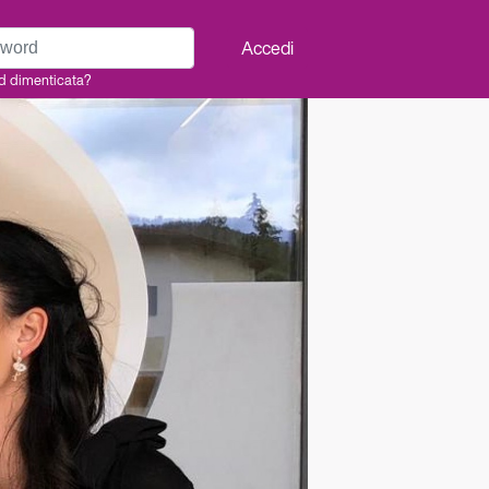
rd
Accedi
d dimenticata?