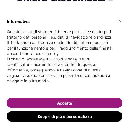
×
Informativa
Titolare presso
Chiara Beauty
Boutique
Questo sito o gli strumenti di terze parti in esso integrati
trattano dati personali (es. dati di navigazione o indirizzi
Diplomata
presso la scuola
Clef
nel
IP) e fanno uso di cookie o altri identificatori necessari
2015
per il funzionamento e per il raggiungimento delle finalità
descritte nella cookie policy.
Vedi le informazioni di Chiara
Dichiari di accettare l’utilizzo di cookie o altri
identificatori chiudendo o nascondendo questa
informativa, proseguendo la navigazione di questa
pagina, cliccando un link o un pulsante o continuando a
navigare in altro modo.
Accetta
Scopri di più e personalizza