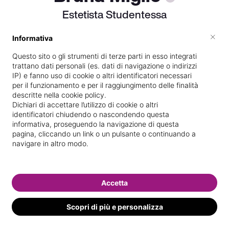
Estetista Studentessa
×
Informativa
Questo sito o gli strumenti di terze parti in esso integrati
Scuola di estetica frequentata
trattano dati personali (es. dati di navigazione o indirizzi
IP) e fanno uso di cookie o altri identificatori necessari
Di
Altamura
per il funzionamento e per il raggiungimento delle finalità
descritte nella cookie policy.
Vedi le informazioni di Bruna
Dichiari di accettare l’utilizzo di cookie o altri
identificatori chiudendo o nascondendo questa
informativa, proseguendo la navigazione di questa
pagina, cliccando un link o un pulsante o continuando a
navigare in altro modo.
Accetta
Scopri di più e personalizza