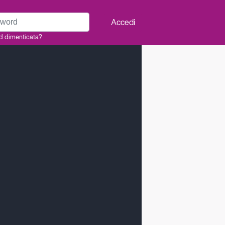
rd
Accedi
d dimenticata?