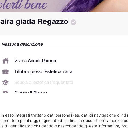
aira giada Regazzo
Nessuna descrizione
Vive a
Ascoli Piceno
Titolare presso
Estetica zaira
Scuola di estetica frequentata
Di
Ascoli Piceno
Specializzata in
Dimagrimento
Vedi le informazioni di Zaira giada
 in esso integrati trattano dati personali (es. dati di navigazione o indi
ionamento e per il raggiungimento delle finalità descritte nella cookie po
ie o altri identificatori chiudendo o nascondendo questa informativa, 