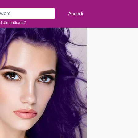
rd
Accedi
d dimenticata?