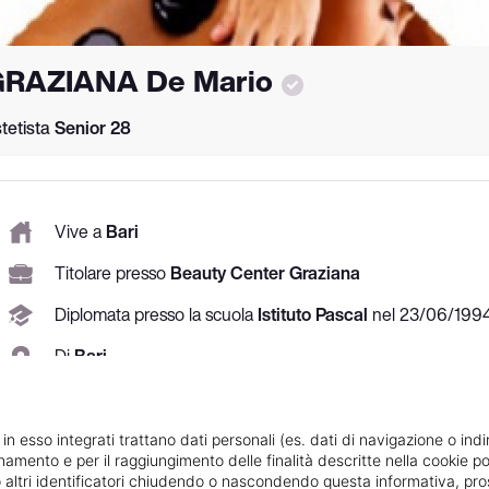
RAZIANA De Mario
tetista
Senior
28
Vive a
Bari
Titolare presso
Beauty Center Graziana
Diplomata
presso la scuola
Istituto Pascal
nel
23/
06/
199
Di
Bari
Specializzata in
Pedicure specialistica
Vedi le informazioni di GRAZIANA
 in esso integrati trattano dati personali (es. dati di navigazione o indi
ionamento e per il raggiungimento delle finalità descritte nella cookie po
ie o altri identificatori chiudendo o nascondendo questa informativa, 