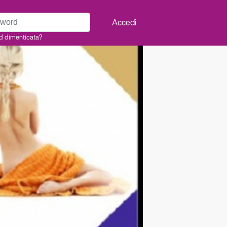
rd
Accedi
d dimenticata?