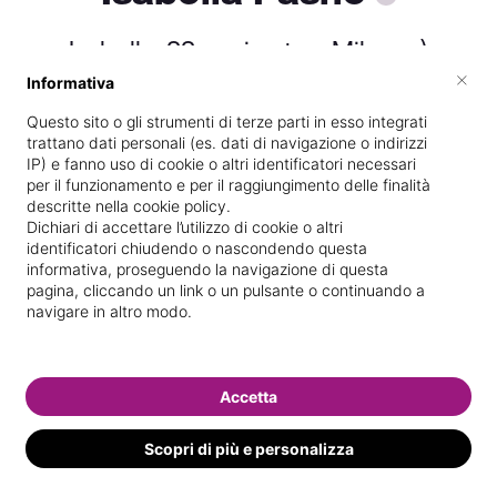
Isabella, 22 anni nata a Milano :)
×
Informativa
Questo sito o gli strumenti di terze parti in esso integrati
Vive a
Milano
trattano dati personali (es. dati di navigazione o indirizzi
IP) e fanno uso di cookie o altri identificatori necessari
Dipendente presso
Moma41
per il funzionamento e per il raggiungimento delle finalità
descritte nella cookie policy.
Diplomata
presso la scuola
Espam
nel
Dichiari di accettare l’utilizzo di cookie o altri
2017
identificatori chiudendo o nascondendo questa
informativa, proseguendo la navigazione di questa
Di
Milano
pagina, cliccando un link o un pulsante o continuando a
navigare in altro modo.
Specializzata in
Epilazione con cera
Vedi le informazioni di Isabella
Accetta
Following
Scopri di più e personalizza
1 following