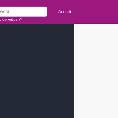
rd
Accedi
d dimenticata?