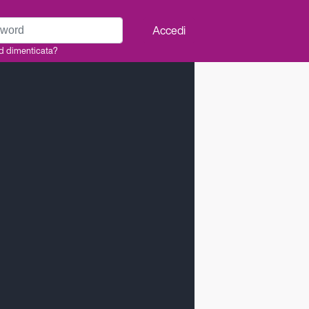
rd
Accedi
d dimenticata?