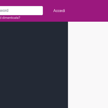
rd
Accedi
d dimenticata?