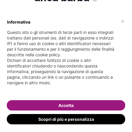
×
Informativa
Vive a
Perugia
Questo sito o gli strumenti di terze parti in esso integrati
Specializzata in
Massaggi del
trattano dati personali (es. dati di navigazione o indirizzi
benessere
IP) e fanno uso di cookie o altri identificatori necessari
per il funzionamento e per il raggiungimento delle finalità
Vedi le informazioni di anca
descritte nella cookie policy.
Dichiari di accettare l’utilizzo di cookie o altri
identificatori chiudendo o nascondendo questa
informativa, proseguendo la navigazione di questa
pagina, cliccando un link o un pulsante o continuando a
navigare in altro modo.
Accetta
Scopri di più e personalizza