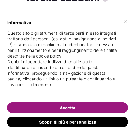
×
Informativa
Vive a
Roma
Questo sito o gli strumenti di terze parti in esso integrati
Specializzata in
Trattamenti corpo
trattano dati personali (es. dati di navigazione o indirizzi
IP) e fanno uso di cookie o altri identificatori necessari
Vedi le informazioni di lorella
per il funzionamento e per il raggiungimento delle finalità
descritte nella cookie policy.
Dichiari di accettare l’utilizzo di cookie o altri
identificatori chiudendo o nascondendo questa
informativa, proseguendo la navigazione di questa
pagina, cliccando un link o un pulsante o continuando a
navigare in altro modo.
Accetta
Scopri di più e personalizza