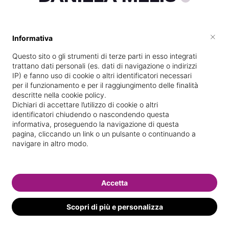
×
Informativa
Vive a
Selargius
Questo sito o gli strumenti di terze parti in esso integrati
Specializzata in
Epilazione con cera
trattano dati personali (es. dati di navigazione o indirizzi
IP) e fanno uso di cookie o altri identificatori necessari
Vedi le informazioni di DANIELA
per il funzionamento e per il raggiungimento delle finalità
descritte nella cookie policy.
Dichiari di accettare l’utilizzo di cookie o altri
identificatori chiudendo o nascondendo questa
informativa, proseguendo la navigazione di questa
pagina, cliccando un link o un pulsante o continuando a
navigare in altro modo.
Accetta
Scopri di più e personalizza