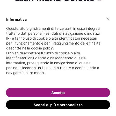
×
Informativa
Vive a
Milano
Questo sito o gli strumenti di terze parti in esso integrati
Specializzata in
Massaggi del
trattano dati personali (es. dati di navigazione o indirizzi
benessere
IP) e fanno uso di cookie o altri identificatori necessari
per il funzionamento e per il raggiungimento delle finalità
Vedi le informazioni di Gian Maria
descritte nella cookie policy.
Dichiari di accettare l’utilizzo di cookie o altri
identificatori chiudendo o nascondendo questa
informativa, proseguendo la navigazione di questa
pagina, cliccando un link o un pulsante o continuando a
navigare in altro modo.
Accetta
Scopri di più e personalizza