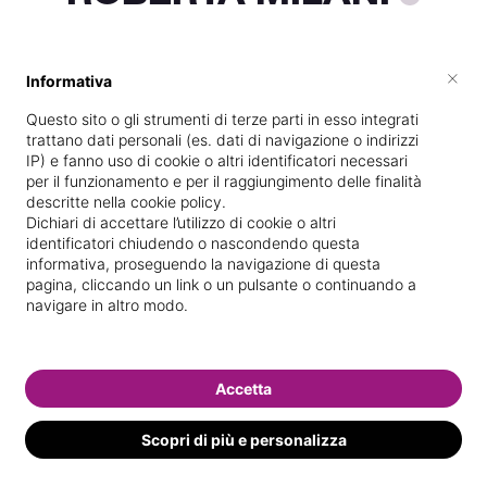
×
Informativa
Vive a
Venezia
Questo sito o gli strumenti di terze parti in esso integrati
Specializzata in
Trattamenti corpo
trattano dati personali (es. dati di navigazione o indirizzi
IP) e fanno uso di cookie o altri identificatori necessari
Vedi le informazioni di ROBERTA
per il funzionamento e per il raggiungimento delle finalità
descritte nella cookie policy.
Dichiari di accettare l’utilizzo di cookie o altri
identificatori chiudendo o nascondendo questa
informativa, proseguendo la navigazione di questa
pagina, cliccando un link o un pulsante o continuando a
navigare in altro modo.
Accetta
Scopri di più e personalizza