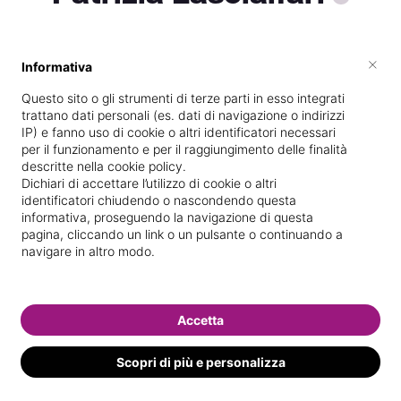
×
Informativa
Vive a
Livorno
Questo sito o gli strumenti di terze parti in esso integrati
Specializzata in
Trattamenti corpo
trattano dati personali (es. dati di navigazione o indirizzi
IP) e fanno uso di cookie o altri identificatori necessari
Vedi le informazioni di Patrizia
per il funzionamento e per il raggiungimento delle finalità
descritte nella cookie policy.
Dichiari di accettare l’utilizzo di cookie o altri
identificatori chiudendo o nascondendo questa
informativa, proseguendo la navigazione di questa
pagina, cliccando un link o un pulsante o continuando a
navigare in altro modo.
Accetta
Scopri di più e personalizza