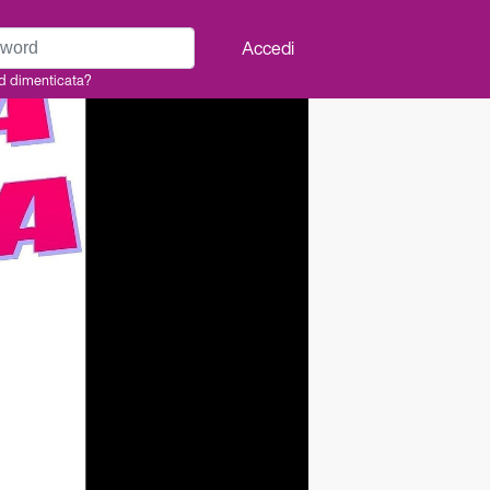
rd
Accedi
d dimenticata?