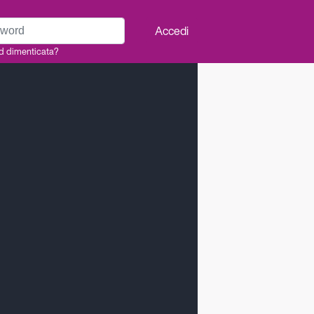
rd
Accedi
d dimenticata?