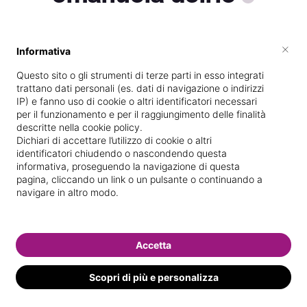
×
Informativa
Vive a
Ozieri
Questo sito o gli strumenti di terze parti in esso integrati
Specializzata in
Massaggi del
trattano dati personali (es. dati di navigazione o indirizzi
benessere
IP) e fanno uso di cookie o altri identificatori necessari
per il funzionamento e per il raggiungimento delle finalità
Vedi le informazioni di emanuela
descritte nella cookie policy.
Dichiari di accettare l’utilizzo di cookie o altri
identificatori chiudendo o nascondendo questa
informativa, proseguendo la navigazione di questa
pagina, cliccando un link o un pulsante o continuando a
navigare in altro modo.
Accetta
Scopri di più e personalizza