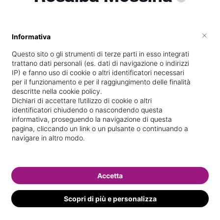
×
Informativa
Vive a
Trescore Balneario
Questo sito o gli strumenti di terze parti in esso integrati
Specializzata in
Epilazione con cera
trattano dati personali (es. dati di navigazione o indirizzi
IP) e fanno uso di cookie o altri identificatori necessari
Vedi le informazioni di Rosalba
per il funzionamento e per il raggiungimento delle finalità
descritte nella cookie policy.
Dichiari di accettare l’utilizzo di cookie o altri
identificatori chiudendo o nascondendo questa
informativa, proseguendo la navigazione di questa
pagina, cliccando un link o un pulsante o continuando a
navigare in altro modo.
Accetta
Scopri di più e personalizza