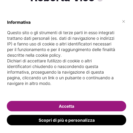
×
Informativa
Vive a
Castellammare di Stabia
Questo sito o gli strumenti di terze parti in esso integrati
Specializzata in
Epilazione con cera
trattano dati personali (es. dati di navigazione o indirizzi
IP) e fanno uso di cookie o altri identificatori necessari
Vedi le informazioni di Roberta
per il funzionamento e per il raggiungimento delle finalità
descritte nella cookie policy.
Dichiari di accettare l’utilizzo di cookie o altri
identificatori chiudendo o nascondendo questa
informativa, proseguendo la navigazione di questa
pagina, cliccando un link o un pulsante o continuando a
navigare in altro modo.
Accetta
Scopri di più e personalizza