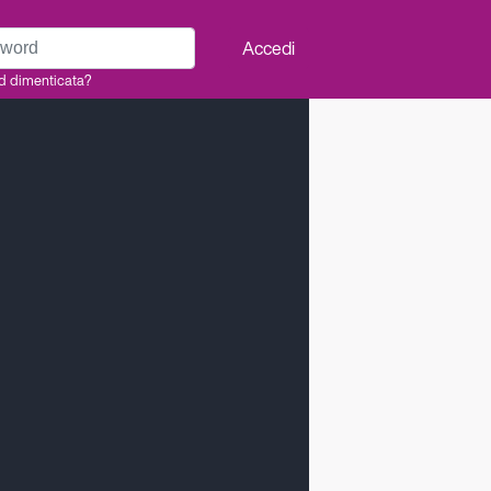
rd
Accedi
d dimenticata?