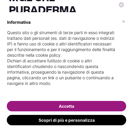
PURADERMA
×
Informativa
Questo sito o gli strumenti di terze parti in esso integrati
Vive a
Chiusa di Pesio
trattano dati personali (es. dati di navigazione o indirizzi
IP) e fanno uso di cookie o altri identificatori necessari
Specializzata in
Ricostruzione unghie
per il funzionamento e per il raggiungimento delle finalità
descritte nella cookie policy.
Vedi le informazioni di MGL SRL
Dichiari di accettare l’utilizzo di cookie o altri
identificatori chiudendo o nascondendo questa
informativa, proseguendo la navigazione di questa
pagina, cliccando un link o un pulsante o continuando a
navigare in altro modo.
Accetta
Scopri di più e personalizza