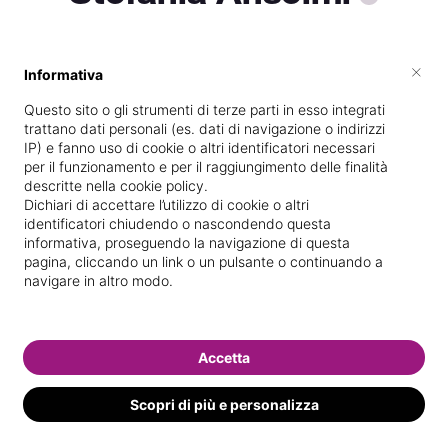
×
Informativa
Vive a
Legnano
Questo sito o gli strumenti di terze parti in esso integrati
Specializzata in
Massaggi del
trattano dati personali (es. dati di navigazione o indirizzi
benessere
IP) e fanno uso di cookie o altri identificatori necessari
per il funzionamento e per il raggiungimento delle finalità
Vedi le informazioni di Stefania
descritte nella cookie policy.
Dichiari di accettare l’utilizzo di cookie o altri
identificatori chiudendo o nascondendo questa
informativa, proseguendo la navigazione di questa
pagina, cliccando un link o un pulsante o continuando a
navigare in altro modo.
Accetta
Scopri di più e personalizza