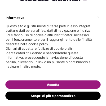
×
Informativa
Vive a
Trani
Questo sito o gli strumenti di terze parti in esso integrati
Specializzata in
Epilazione con cera
trattano dati personali (es. dati di navigazione o indirizzi
IP) e fanno uso di cookie o altri identificatori necessari
Vedi le informazioni di Claudia
per il funzionamento e per il raggiungimento delle finalità
descritte nella cookie policy.
Dichiari di accettare l’utilizzo di cookie o altri
identificatori chiudendo o nascondendo questa
informativa, proseguendo la navigazione di questa
pagina, cliccando un link o un pulsante o continuando a
navigare in altro modo.
Accetta
Scopri di più e personalizza