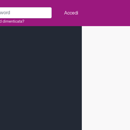
rd
Accedi
d dimenticata?