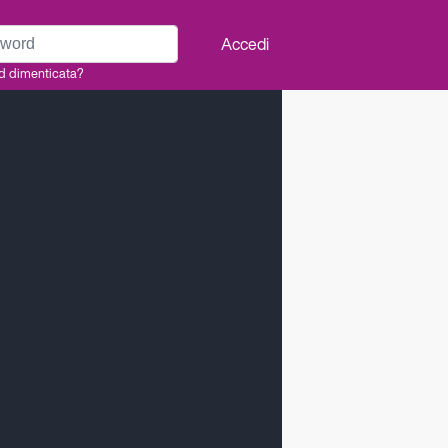
rd
Accedi
d dimenticata?