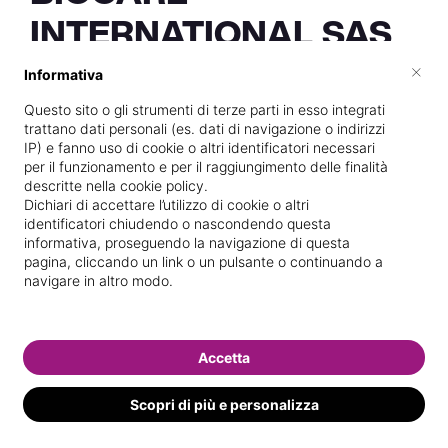
INTERNATIONAL SAS
DI TOLOMELLI ENZO
×
Informativa
& C Enzo Tolomelli
Questo sito o gli strumenti di terze parti in esso integrati
trattano dati personali (es. dati di navigazione o indirizzi
IP) e fanno uso di cookie o altri identificatori necessari
per il funzionamento e per il raggiungimento delle finalità
descritte nella cookie policy.
Dichiari di accettare l’utilizzo di cookie o altri
Vive a
San Pietro in Casale
identificatori chiudendo o nascondendo questa
informativa, proseguendo la navigazione di questa
Specializzata in
Massaggi del
pagina, cliccando un link o un pulsante o continuando a
benessere
navigare in altro modo.
Vedi le informazioni di BIOCARE
INTERNATIONAL SAS DI TOLOMELLI
ENZO & C
Accetta
Scopri di più e personalizza